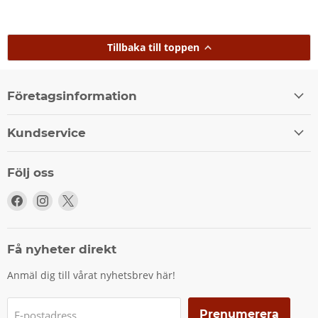
Tillbaka till toppen
Företagsinformation
Kundservice
Följ oss
Följ
Följ
Följ
oss
oss
oss
på
på
på
Facebook
Instagram
X
Få nyheter direkt
Anmäl dig till vårat nyhetsbrev här!
Prenumerera
E-postadress