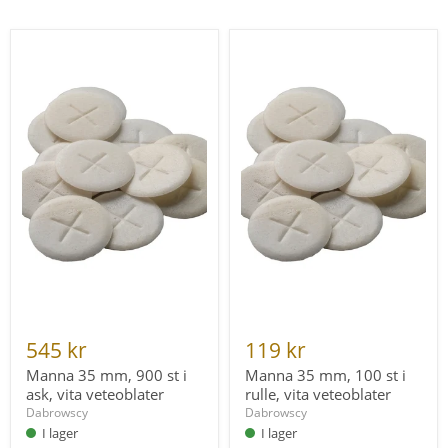
Manna
Manna
35
35
mm,
mm,
900
100
st
st
i
i
ask,
rulle,
vita
vita
veteoblater
veteoblater
545 kr
119 kr
Manna 35 mm, 900 st i
Manna 35 mm, 100 st i
ask, vita veteoblater
rulle, vita veteoblater
Dabrowscy
Dabrowscy
I lager
I lager