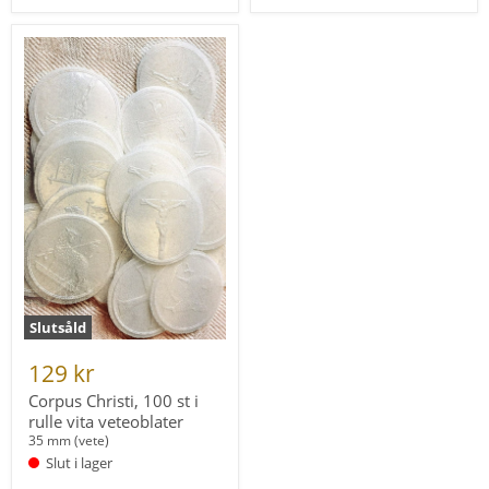
Corpus
Christi,
100
st
i
rulle
vita
veteoblater
Slutsåld
129 kr
Corpus Christi, 100 st i
rulle vita veteoblater
35 mm (vete)
Slut i lager