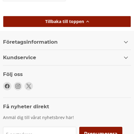
Tillbaka till toppen
Företagsinformation
Kundservice
Följ oss
Följ
Följ
Följ
oss
oss
oss
på
på
på
Facebook
Instagram
X
Få nyheter direkt
Anmäl dig till vårat nyhetsbrev här!
Prenumerera