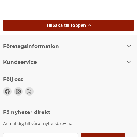
Tillbaka till toppen
Företagsinformation
Kundservice
Följ oss
Följ
Följ
Följ
oss
oss
oss
på
på
på
Facebook
Instagram
X
Få nyheter direkt
Anmäl dig till vårat nyhetsbrev här!