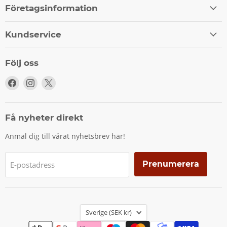
Företagsinformation
Kundservice
Följ oss
Följ
Följ
Följ
oss
oss
oss
på
på
på
Facebook
Instagram
X
Få nyheter direkt
Anmäl dig till vårat nyhetsbrev här!
Prenumerera
E-postadress
Land
Sverige
(SEK kr)