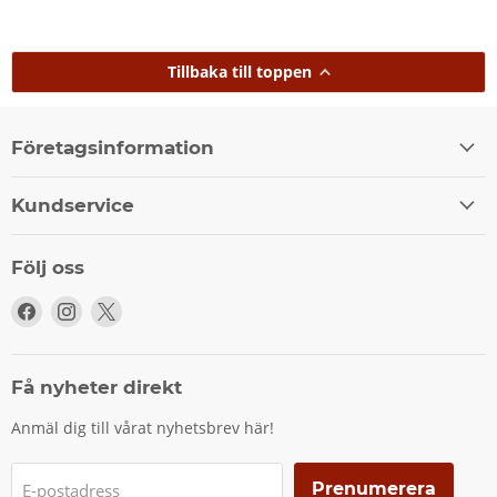
Tillbaka till toppen
Företagsinformation
Kundservice
Följ oss
Följ
Följ
Följ
oss
oss
oss
på
på
på
Facebook
Instagram
X
Få nyheter direkt
Anmäl dig till vårat nyhetsbrev här!
Prenumerera
E-postadress