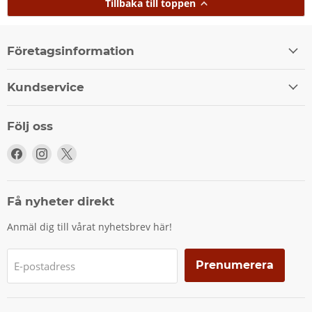
Tillbaka till toppen
Företagsinformation
Kundservice
Följ oss
Följ
Följ
Följ
oss
oss
oss
på
på
på
Facebook
Instagram
X
Få nyheter direkt
Anmäl dig till vårat nyhetsbrev här!
Prenumerera
E-postadress