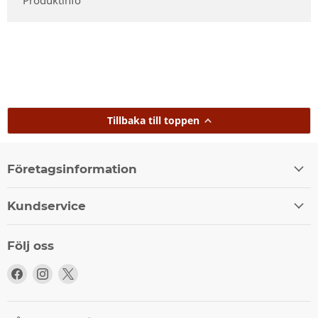
Produktinfo
Tillbaka till toppen
Företagsinformation
Kundservice
Följ oss
Följ
Följ
Följ
oss
oss
oss
på
på
på
Facebook
Instagram
X