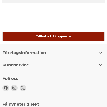
Tillbaka till toppen
Företagsinformation
Kundservice
Följ oss
Följ
Följ
Följ
oss
oss
oss
på
på
på
Facebook
Instagram
X
Få nyheter direkt