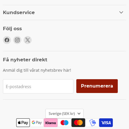
Kundservice
Följ oss
Följ
Följ
Följ
oss
oss
oss
på
på
på
Facebook
Instagram
X
Få nyheter direkt
Anmäl dig till vårat nyhetsbrev här!
Prenumerera
E-postadress
Land
Sverige
(SEK kr)