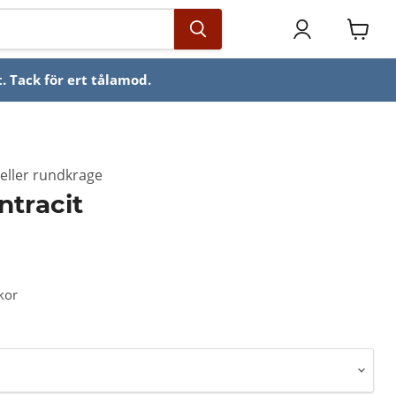
Se
varuko
. Tack för ert tålamod.
a eller rundkrage
ntracit
kor