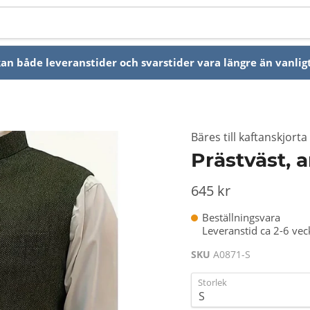
n både leveranstider och svarstider vara längre än vanligt
Bäres till kaftanskjort
Prästväst, a
645 kr
Beställningsvara
Leveranstid ca 2-6 vec
SKU
A0871-S
Storlek