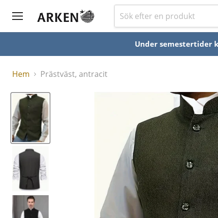
Under semestertider ka
Hem
Prästväst, antracit