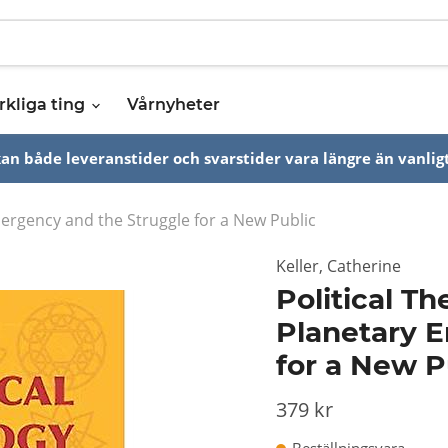
rkliga ting
Vårnyheter
n både leveranstider och svarstider vara längre än vanligt
mergency and the Struggle for a New Public
Keller, Catherine
Political Th
Planetary 
for a New P
379 kr