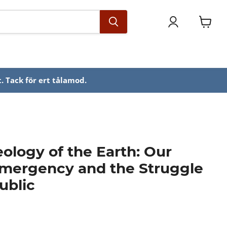
Se
varuko
. Tack för ert tålamod.
eology of the Earth: Our
Emergency and the Struggle
ublic