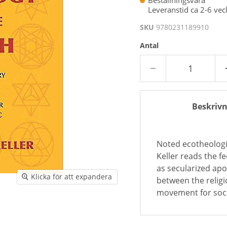
Beställningsvara
Leveranstid ca 2-6 vec
SKU
9780231189910
Antal
Beskrivn
Noted ecotheologi
Keller reads the f
as secularized apo
Klicka för att expandera
between the religi
movement for socia