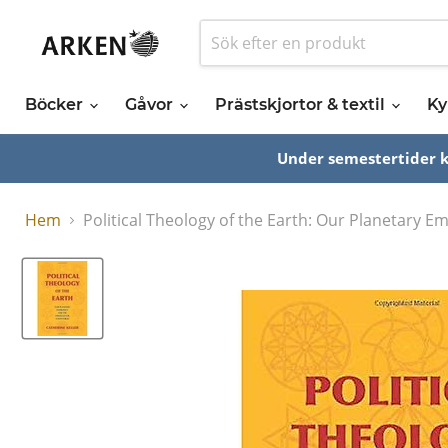
Böcker
Gåvor
Prästskjortor & textil
Ky
Under semestertider ka
Hem
Political Theology of the Earth: Our Planetary E