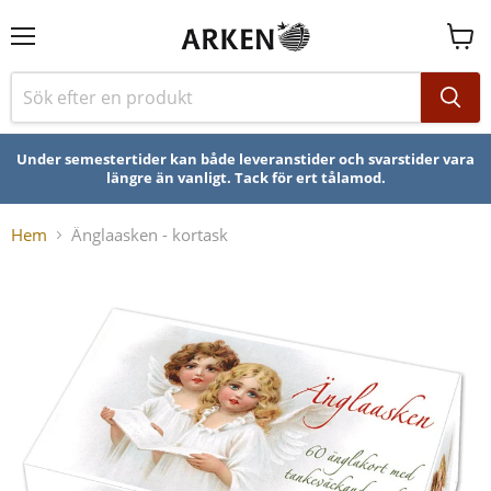
Se
varuk
Under semestertider kan både leveranstider och svarstider vara
längre än vanligt. Tack för ert tålamod.
Hem
Änglaasken - kortask