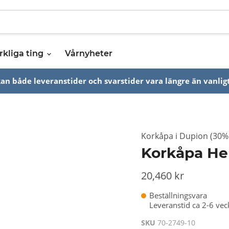
rkliga ting
Vårnyheter
n både leveranstider och svarstider vara längre än vanligt
Korkåpa i Dupion (30% 
Korkåpa Her
20,460 kr
Beställningsvara
Leveranstid ca 2-6 vec
SKU
70-2749-10