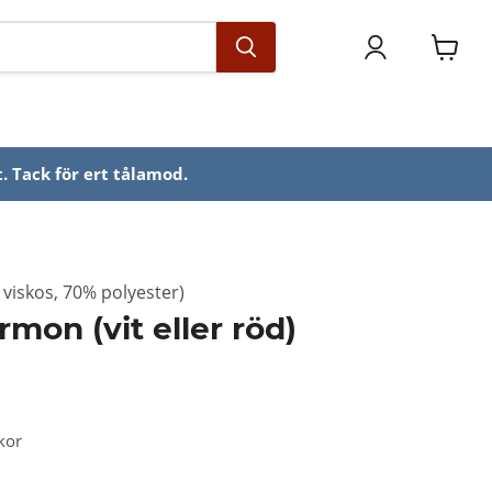
Se
varuko
. Tack för ert tålamod.
viskos, 70% polyester)
mon (vit eller röd)
kor