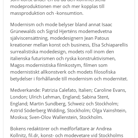
modeproduktionen mer och mer kopplas till
massproduktion och -konsumtion.
Modernism och mode belyser bland annat Isaac
Grünewalds och Sigrid Hjerténs modemedvetna
själviscensättning, modedesignern Jean Patous
kreationer mellan konst och business, Elsa Schiaparellis
surrealistiska modedesign, modets roll inom den
italienska futurismen och ryska konstruktivismen,
Magos modernistiska filmkostym, filmen som
modernistiskt allkonstverk och modets filosofiska
betydelser i förhållande till modernism och modernitet.
Medverkande: Patrizia Calefato, Italien; Caroline Evans,
London; Ulrich Lehman, England; Sabina Stent,
England; Martin Sundberg, Schweiz och Stockholm;
Astrid Söderberg Widding, Stockholm; Olga Vainshtein,
Moskva; Sven-Olov Wallenstein, Stockholm.
Bokens redaktörer och medförfattare är Andrea
Kollnitz, fil.dr, konst- och modevetare vid Stockholms