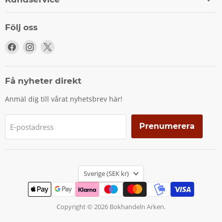
Följ oss
Följ
Följ
Följ
oss
oss
oss
på
på
på
Facebook
Instagram
X
Få nyheter direkt
Anmäl dig till vårat nyhetsbrev här!
Prenumerera
E-postadress
Land
Sverige
(SEK kr)
Copyright © 2026 Bokhandeln Arken.