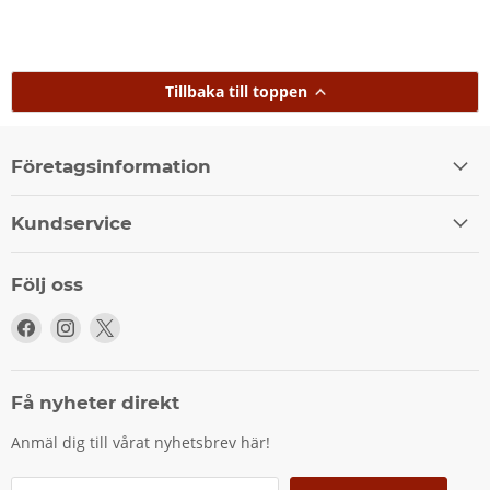
Tillbaka till toppen
Företagsinformation
Kundservice
Följ oss
Följ
Följ
Följ
oss
oss
oss
på
på
på
Facebook
Instagram
X
Få nyheter direkt
Anmäl dig till vårat nyhetsbrev här!