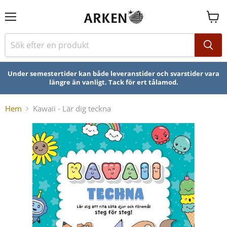
Se
varuk
Under semestertider kan både leveranstider och svarstider vara
längre än vanligt. Tack för ert tålamod.
Hem
Kawaii - Lär dig teckna