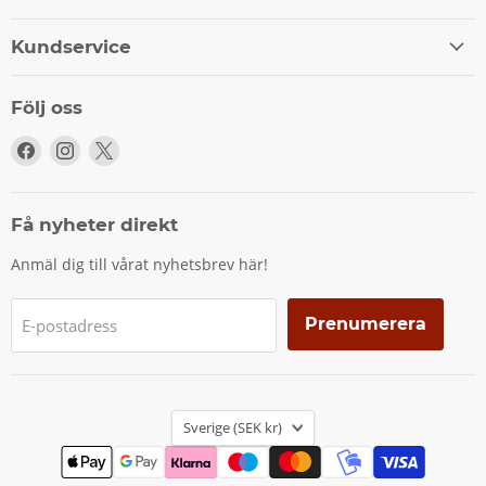
Kundservice
Följ oss
Följ
Följ
Följ
oss
oss
oss
på
på
på
Facebook
Instagram
X
Få nyheter direkt
Anmäl dig till vårat nyhetsbrev här!
Prenumerera
E-postadress
Land
Sverige
(SEK kr)