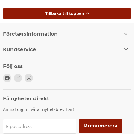
Tillbaka till toppen
Företagsinformation
Kundservice
Följ oss
Följ
Följ
Följ
oss
oss
oss
på
på
på
Facebook
Instagram
X
Få nyheter direkt
Anmäl dig till vårat nyhetsbrev här!
Prenumerera
E-postadress