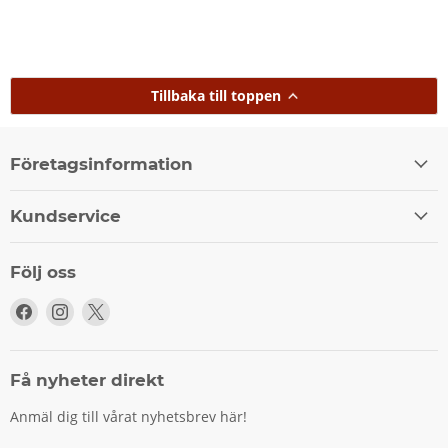
Tillbaka till toppen
Företagsinformation
Kundservice
Följ oss
Följ
Följ
Följ
oss
oss
oss
på
på
på
Facebook
Instagram
X
Få nyheter direkt
Anmäl dig till vårat nyhetsbrev här!