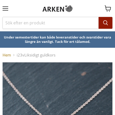
Se
varuk
Under semestertider kan både leveranstider och svarstider vara
längre än vanligt. Tack för ert tålamod.
Hem
i23vLiksidigt guldkors