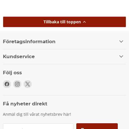
Tillbaka till toppen
Företagsinformation
Kundservice
Följ oss
Följ
Följ
Följ
oss
oss
oss
på
på
på
Facebook
Instagram
X
Få nyheter direkt
Anmäl dig till vårat nyhetsbrev här!