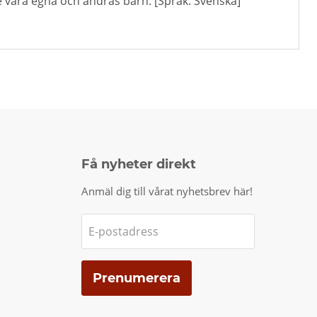
de våra egna och andras barn. [Språk: Svenska]
Få nyheter direkt
Anmäl dig till vårat nyhetsbrev här!
E-postadress
Prenumerera