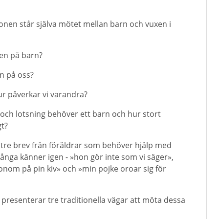
ionen står själva mötet mellan barn och vuxen i
gen på barn?
n på oss?
ur påverkar vi varandra?
och lotsning behöver ett barn och hur stort
gt?
tre brev från föräldrar som behöver hjälp med
nga känner igen - »hon gör inte som vi säger»,
onom på pin kiv» och »min pojke oroar sig för
presenterar tre traditionella vägar att möta dessa