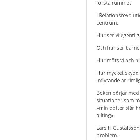
första rummet.
I Relationsrevolut
centrum.
Hur ser vi egentli
Och hur ser barne
Hur möts vi och h
Hur mycket skydd 
inflytande är rimli
Boken börjar med 
situationer som må
»min dotter slår h
allting».
Lars H Gustafsson 
problem.