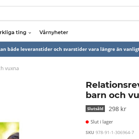
rkliga ting
Vårnyheter
n både leveranstider och svarstider vara längre än vanligt
ch vuxna
Relationsre
barn och v
298 kr
Slutsåld
Slut i lager
SKU
978-91-1-306964-7