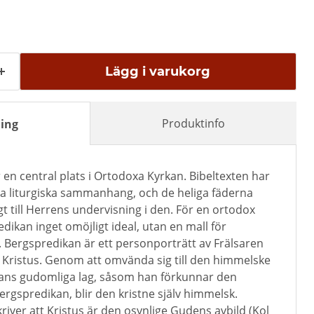
Lägg i varukorg
Produktinfo
ing
en central plats i Ortodoxa Kyrkan. Bibeltexten har
flera liturgiska sammanhang, och de heliga fäderna
t till Herrens undervisning i den. För en ortodox
edikan inget omöjligt ideal, utan en mall för
 Bergspredikan är ett personporträtt av Frälsaren
s Kristus. Genom att omvända sig till den himmelske
hans gudomliga lag, såsom han förkunnar den
Bergspredikan, blir den kristne själv himmelsk.
river att Kristus är den osynlige Gudens avbild (Kol