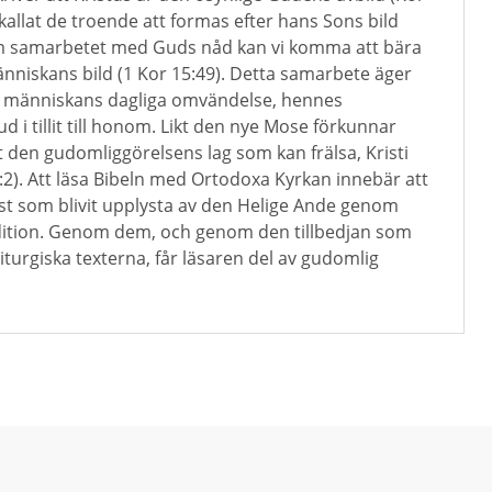
 kallat de troende att formas efter hans Sons bild
m samarbetet med Guds nåd kan vi komma att bära
niskans bild (1 Kor 15:49). Detta samarbete äger
e människans dagliga omvändelse, hennes
i tillit till honom. Likt den nye Mose förkunnar
t den gudomliggörelsens lag som kan frälsa, Kristi
:2). Att läsa Bibeln med Ortodoxa Kyrkan innebär att
röst som blivit upplysta av den Helige Ande genom
dition. Genom dem, och genom den tillbedjan som
turgiska texterna, får läsaren del av gudomlig