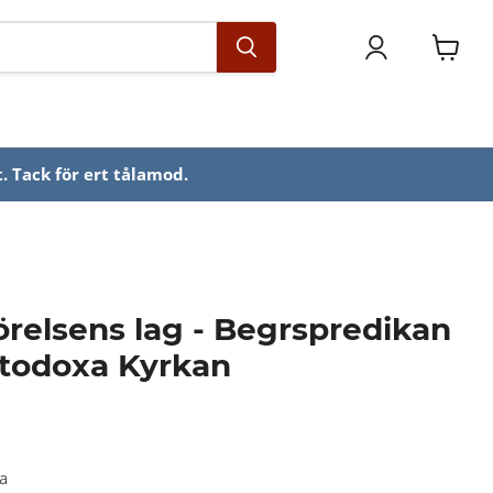
Se
varuko
. Tack för ert tålamod.
relsens lag - Begrspredikan
rtodoxa Kyrkan
ka