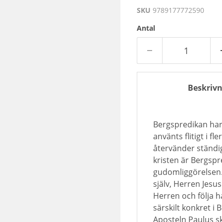
SKU
9789177772590
Antal
Beskrivn
Bergspredikan har 
använts flitigt i 
återvänder ständig
kristen är Bergspr
gudomliggörelsen.
själv, Herren Jesu
Herren och följa 
särskilt konkret i 
Aposteln Paulus sk