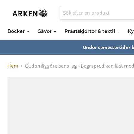
Böcker
Gåvor
Prästskjortor & textil
Ky
Under semestertider ka
Hem
Gudomliggörelsens lag - Begrspredikan läst me