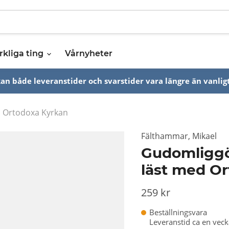
rkliga ting
Vårnyheter
n både leveranstider och svarstider vara längre än vanligt
d Ortodoxa Kyrkan
Fälthammar, Mikael
Gudomliggö
läst med O
259 kr
Beställningsvara
Leveranstid ca en vec