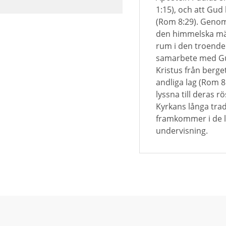
1:15), och att Gud
(Rom 8:29). Geno
den himmelska män
rum i den troend
samarbete med Gud 
Kristus från berge
andliga lag (Rom 8
lyssna till deras 
Kyrkans långa tra
framkommer i de li
undervisning.