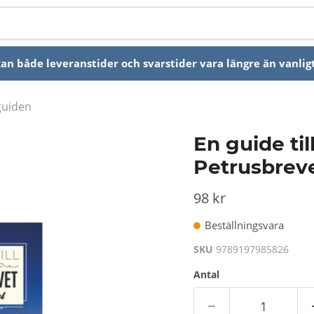
n både leveranstider och svarstider vara längre än vanligt
lguiden
En guide til
Petrusbreve
98 kr
Beställningsvara
SKU
9789197985826
Antal