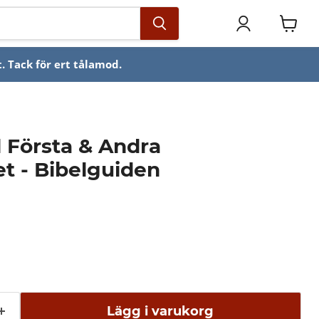
Se
varuko
. Tack för ert tålamod.
l Första & Andra
t - Bibelguiden
Lägg i varukorg