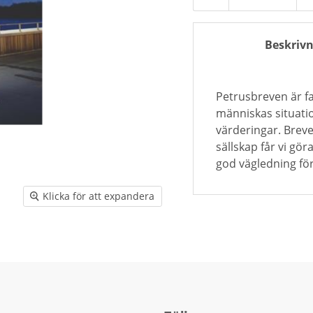
Beskrivn
Petrusbreven är fa
människas situatio
värderingar. Breven
sällskap får vi gö
god vägledning fö
Klicka för att expandera