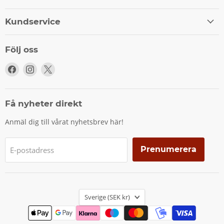
Kundservice
Följ oss
Följ
Följ
Följ
oss
oss
oss
på
på
på
Facebook
Instagram
X
Få nyheter direkt
Anmäl dig till vårat nyhetsbrev här!
Prenumerera
E-postadress
Land
Sverige
(SEK kr)