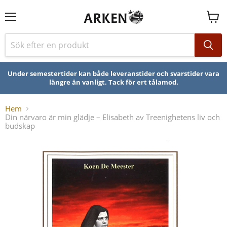
Se
varuk
Under semestertider kan både leveranstider och svarstider vara
längre än vanligt. Tack för ert tålamod.
Hem
Din närvaro är min glädje – Elisabeth av Treenighetens liv och
budskap