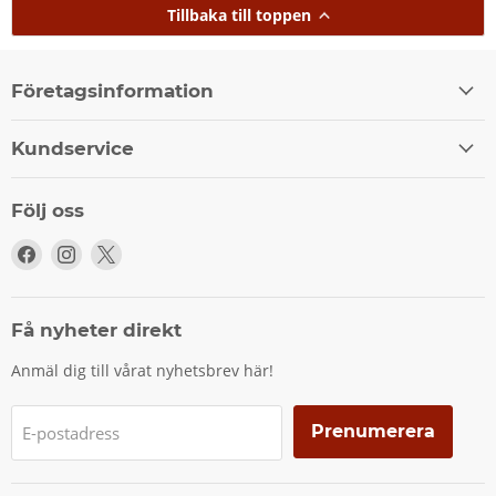
Tillbaka till toppen
Företagsinformation
Kundservice
Följ oss
Följ
Följ
Följ
oss
oss
oss
på
på
på
Facebook
Instagram
X
Få nyheter direkt
Anmäl dig till vårat nyhetsbrev här!
Prenumerera
E-postadress