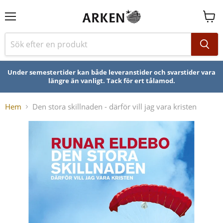
Se
varuk
Under semestertider kan både leveranstider och svarstider vara
längre än vanligt. Tack för ert tålamod.
Hem
Den stora skillnaden - därför vill jag vara kristen