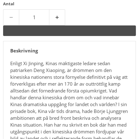
Antal
Beskrivning
Enligt Xi Jinping, Kinas mäktigaste ledare sedan
patriarken Deng Xiaoping, är drömmen om den
kinesiska nationens stora förnyelse definitivt på väg att
förverkligas efter mer än 170 år av outtröttlig kamp
alltsedan det förnedrande första opiumkriget. Vad
handlar denna kinesiska dröm om och vad innebär
Kinas dramatiska uppgång för landet och världen? I sin
prisade bok, Kina vår tids drama, hade Börje Ljunggren
ambitionen att på bred front beskriva och analysera
Kinas situation. Han har nu skrivit en bok där han med
utgångspunkt i den kinesiska drömmen fördjupar vår
bild av landet och i reflekterande form behandlar de