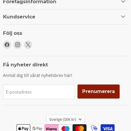
Företagsinformation
Kundservice
Följ oss
Följ
Följ
Följ
oss
oss
oss
på
på
på
Facebook
Instagram
X
Få nyheter direkt
Anmäl dig till vårat nyhetsbrev här!
Prenumerera
E-postadress
Land
Sverige
(SEK kr)