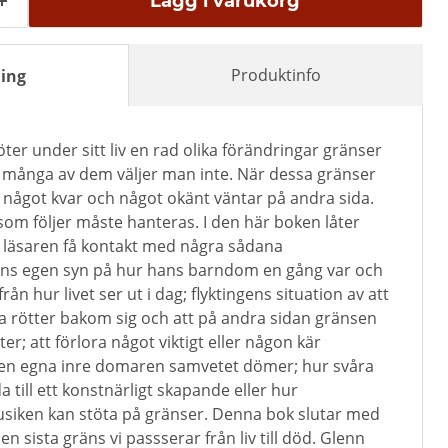
Lägg i varukorg
Produktinfo
ing
er under sitt liv en rad olika förändringar gränser
många av dem väljer man inte. När dessa gränser
 något kvar och något okänt väntar på andra sida.
som följer måste hanteras. I den här boken låter
läsaren få kontakt med några sådana
ns egen syn på hur hans barndom en gång var och
från hur livet ser ut i dag; flyktingens situation av att
a rötter bakom sig och att på andra sidan gränsen
r; att förlora något viktigt eller någon kär
en egna inre domaren samvetet dömer; hur svåra
a till ett konstnärligt skapande eller hur
musiken kan stöta på gränser. Denna bok slutar med
en sista gräns vi passserar från liv till död. Glenn