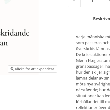
Beskrivn
Varje människa möt
som passeras och 
överskrids lämnas
De krisreaktioner 
Glenn Hægerstam 
gränspassager: ha
Klicka för att expandera
hur den skiljer sig 
lämna delar av sin
möta nya svårighete
närstående; hur d
situationer kan led
förhållandet till 
reflektioner över d