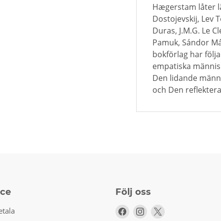
Hægerstam låter l
Dostojevskij, Lev 
Duras, J.M.G. Le C
Pamuk, Sándor Már
bokförlag har föl
empatiska männis
Den lidande männ
och Den reflekter
ice
Följ oss
Följ
Följ
Följ
etala