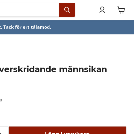
Se
varuko
. Tack för ert tålamod.
verskridande männsikan
ka