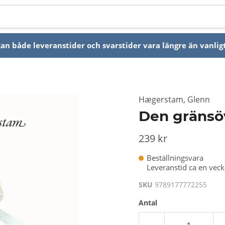
n både leveranstider och svarstider vara längre än vanligt
Hægerstam, Glenn
Den gränsö
239 kr
Beställningsvara
Leveranstid ca en vec
SKU
9789177772255
Antal