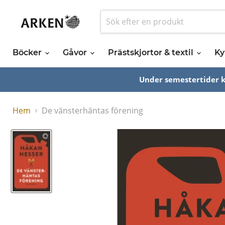
Böcker
Gåvor
Prästskjortor & textil
Ky
Under semestertider ka
Hem
De vänsterhäntas förening