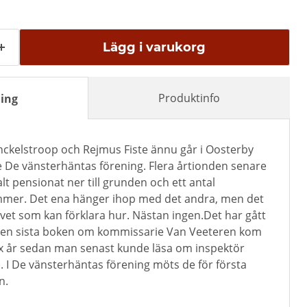
Lägg i varukorg
Produktinfo
ing
kelstroop och Rejmus Fiste ännu går i Oosterby
e De vänsterhäntas förening. Flera årtionden senare
t pensionat ner till grunden och ett antal
er. Det ena hänger ihop med det andra, men det
livet som kan förklara hur. Nästan ingen.Det har gått
den sista boken om kommissarie Van Veeteren kom
sex år sedan man senast kunde läsa om inspektör
 I De vänsterhäntas förening möts de för första
n.