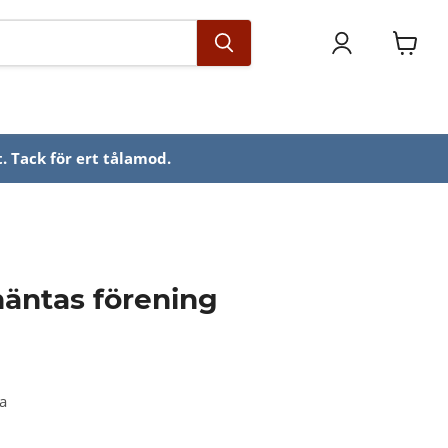
Se
varuko
. Tack för ert tålamod.
äntas förening
ka