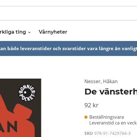
rkliga ting
Vårnyheter
n både leveranstider och svarstider vara längre än vanligt
Nesser, Håkan
De vänsterh
92 kr
Beställningsvara
Leveranstid ca en vec
SKU
978-91-7429784-3