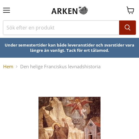
Se
varuk
Under semestertider kan både leveranstider och svarstider vara
längre än vanligt. Tack för ert tålamod.
Hem
Den helige Franciskus levnadshistoria