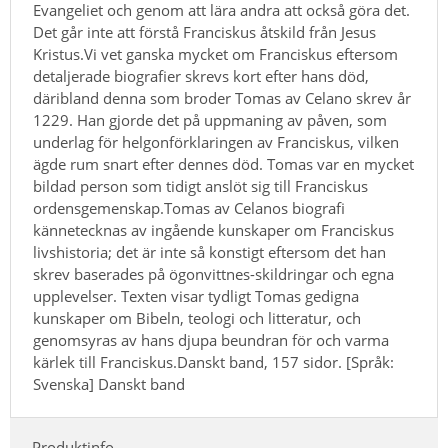
Evangeliet och genom att lära andra att också göra det.
Det går inte att förstå Franciskus åtskild från Jesus
Kristus.Vi vet ganska mycket om Franciskus eftersom
detaljerade biografier skrevs kort efter hans död,
däribland denna som broder Tomas av Celano skrev år
1229. Han gjorde det på uppmaning av påven, som
underlag för helgonförklaringen av Franciskus, vilken
ägde rum snart efter dennes död. Tomas var en mycket
bildad person som tidigt anslöt sig till Franciskus
ordensgemenskap.Tomas av Celanos biografi
kännetecknas av ingående kunskaper om Franciskus
livshistoria; det är inte så konstigt eftersom det han
skrev baserades på ögonvittnes-skildringar och egna
upplevelser. Texten visar tydligt Tomas gedigna
kunskaper om Bibeln, teologi och litteratur, och
genomsyras av hans djupa beundran för och varma
kärlek till Franciskus.Danskt band, 157 sidor. [Språk:
Svenska] Danskt band
Produktinfo