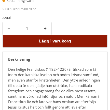
Beställningsvara
SKU
9789175807072
Antal
Lägg i varukorg
Beskrivning
Den helige Franciskus (1182–1226) är älskad som få
inom den katolska kyrkan och andra kristna samfund,
men även utanför kristenheten. Den yttre anledningen
till detta är den glädje han utstrålar, hans radikala
fattigdom och engagemang för de allra mest utsatta,
samt hans vördnad inför djur och natur. Men kärnan i
Franciskus liv och lära var hans önskan att efterfölja
Jesus Kristus helt och fullt genom att leva efter