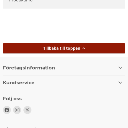
Tillbaka till toppen
Företagsinformation
Kundservice
Följ oss
Följ
Följ
Följ
oss
oss
oss
på
på
på
Facebook
Instagram
X