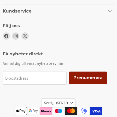
Kundservice
Följ oss
Följ
Följ
Följ
oss
oss
oss
på
på
på
Facebook
Instagram
X
Få nyheter direkt
Anmäl dig till vårat nyhetsbrev här!
Prenumerera
E-postadress
Land
Sverige
(SEK kr)