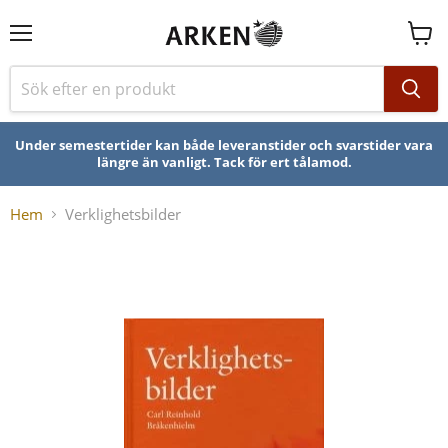
Se
varuk
Under semestertider kan både leveranstider och svarstider vara
längre än vanligt. Tack för ert tålamod.
Hem
Verklighetsbilder