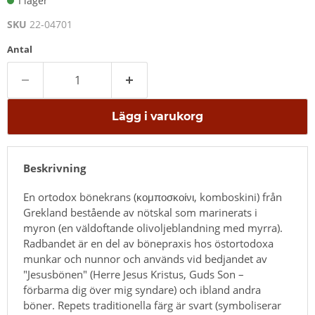
I lager
SKU
22-04701
Antal
Lägg i varukorg
Beskrivning
En ortodox bönekrans (κομποσκοίνι, komboskini) från
Grekland bestående av nötskal som marinerats i
myron (en väldoftande olivoljeblandning med myrra).
Radbandet är en del av bönepraxis hos östortodoxa
munkar och nunnor och används vid bedjandet av
"Jesusbönen" (Herre Jesus Kristus, Guds Son –
förbarma dig över mig syndare) och ibland andra
böner. Repets traditionella färg är svart (symboliserar