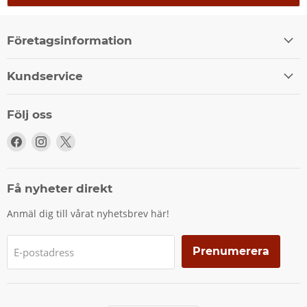
Företagsinformation
Kundservice
Följ oss
Följ
Följ
Följ
oss
oss
oss
på
på
på
Facebook
Instagram
X
Få nyheter direkt
Anmäl dig till vårat nyhetsbrev här!
Prenumerera
E-postadress