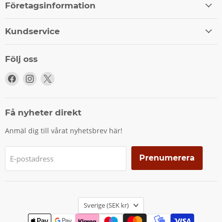
Företagsinformation
Kundservice
Följ oss
Följ
Följ
Följ
oss
oss
oss
på
på
på
Facebook
Instagram
X
Få nyheter direkt
Anmäl dig till vårat nyhetsbrev här!
Prenumerera
E-postadress
Land
Sverige
(SEK kr)