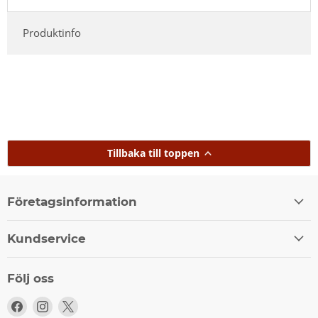
Produktinfo
Tillbaka till toppen
Företagsinformation
Kundservice
Följ oss
Följ
Följ
Följ