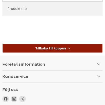
Produktinfo
Tillbaka till toppen
Företagsinformation
Kundservice
Följ oss
Följ
Följ
Följ
oss
oss
oss