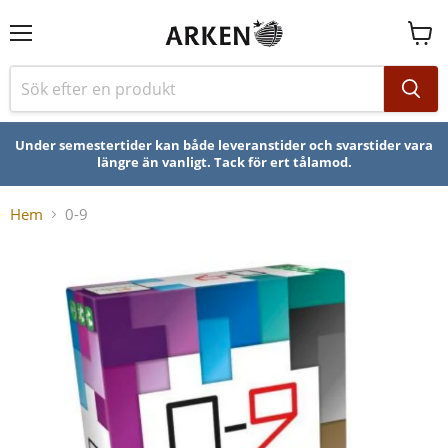
Se
varuk
Under semestertider kan både leveranstider och svarstider vara
längre än vanligt. Tack för ert tålamod.
Hem
0-9